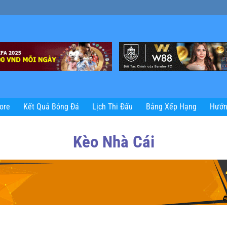
ore
Kết Quả Bóng Đá
Lịch Thi Đấu
Bảng Xếp Hạng
Hướn
Kèo Nhà Cái